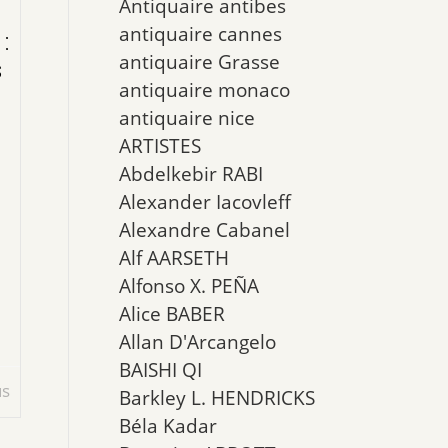
Antiquaire antibes
antiquaire cannes
:
antiquaire Grasse
s
antiquaire monaco
antiquaire nice
ARTISTES
Abdelkebir RABI
Alexander Iacovleff
Alexandre Cabanel
Alf AARSETH
Alfonso X. PEÑA
Alice BABER
Allan D'Arcangelo
BAISHI QI
us
Barkley L. HENDRICKS
Béla Kadar