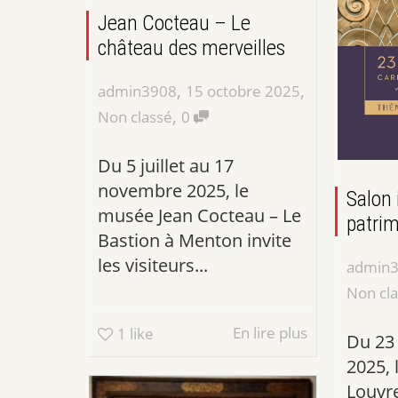
Jean Cocteau – Le
château des merveilles
,
,
admin3908
15 octobre 2025
,
Non classé
0
Du 5 juillet au 17
novembre 2025, le
Salon 
musée Jean Cocteau – Le
patrim
Bastion à Menton invite
les visiteurs...
admin
Non cl
En lire plus
1
like
Du 23
2025, 
Louvre