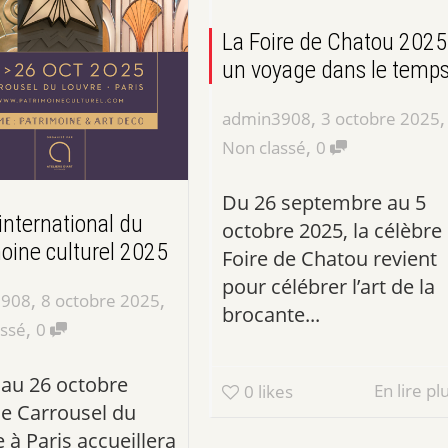
La Foire de Chatou 2025 
un voyage dans le temp
,
,
admin3908
3 octobre 2025
,
Non classé
0
Du 26 septembre au 5
international du
octobre 2025, la célèbre
oine culturel 2025
Foire de Chatou revient
pour célébrer l’art de la
,
,
3908
8 octobre 2025
brocante...
,
assé
0
 au 26 octobre
En lire pl
0
likes
le Carrousel du
 à Paris accueillera