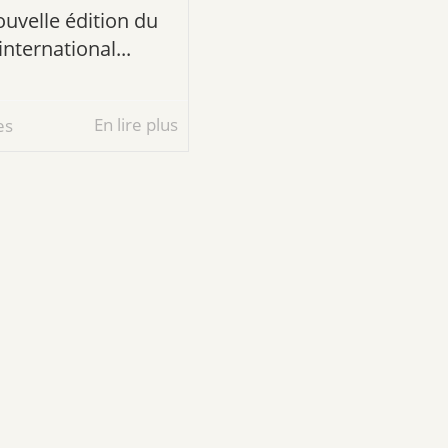
uvelle édition du
international...
En lire plus
es