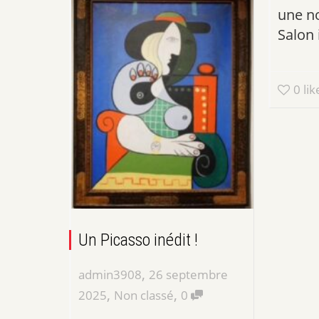
une no
Salon 
0
lik
Un Picasso inédit !
,
admin3908
26 septembre
,
,
2025
Non classé
0